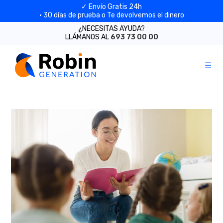
✓ Envío Gratis 24h
· 30 días de prueba o Te devolvemos el dinero
¿NECESITAS AYUDA?
LLÁMANOS AL
693 73 00 00
Skip
to
content