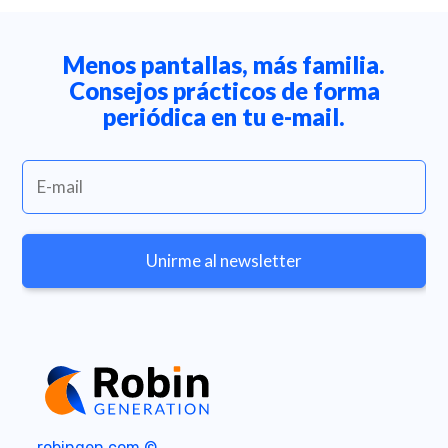
Menos pantallas, más familia.
Consejos prácticos de forma
periódica en tu e-mail.
A
l
t
e
r
robingen.com ©