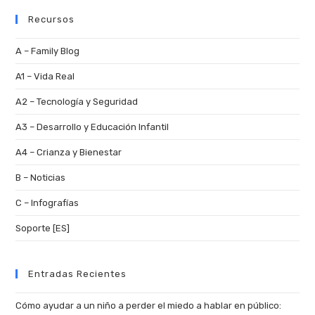
l
Recursos
t
A – Family Blog
e
A1 – Vida Real
r
n
A2 – Tecnología y Seguridad
a
A3 – Desarrollo y Educación Infantil
t
A4 – Crianza y Bienestar
i
B – Noticias
v
C – Infografías
e
:
Soporte [ES]
Entradas Recientes
Cómo ayudar a un niño a perder el miedo a hablar en público: