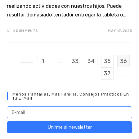
realizando actividades con nuestros hijos. Puede
resultar demasiado tentador entregar la tableta o…
0 COMMENTS
MAY 17, 2023
1
…
33
34
35
36
Go to the previous page
37
Go to t
Menos Pantallas, Más Familia. Consejos Prácticos En
Tu E-Mail
A